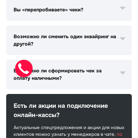
необходимо попробовать повторить операцию
Вы «перепробиваете» чеки?
фискализации с помощью функции «Повторить
операцию». Если это не помогло, обратитесь в
техподдержку. Дальше искать и решать проблему
Да. Если вы не сделали чек вовремя, ошиблись в
будем мы.
стоимости товара или услуги, неправильно указали
Возможно ли сменить один эквайринг на
ставку налога, ситуацию можно исправить. Вы
можете сделать это самостоятельно или обратиться
другой?
в техподдержку или к персональному менеджеру.
Да, это возможно. Также вы можете подключить 2
эквайринга одновременно.
Возможно ли сформировать чек за
оплату наличными?
Да, это возможно.
Есть ли акции на подключение
онлайн-кассы?
Актуальные спецпредложения и акции для новых
клиентов можно узнать у менеджеров в чате,
по