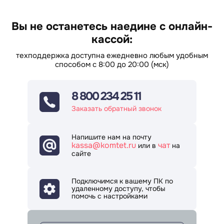
службы доставки
Вы не останетесь наедине с онлайн-
кассой:
создание заказов из ЛК, с помощью готовых
плагинов для CMS или по API;
техподдержка доступна ежедневно любым удобным
способом с 8:00 до 20:00 (мск)
распределение заявок по курьерам;
поддержка наличной, безналичной и смешанной
оплаты;
8 800 234 25 11
статистика выручки по каждому курьеру;
Заказать обратный звонок
корректировка заказа курьером на месте;
Напишите нам на почту
работа с полностью или частично оплаченными
kassa@komtet.ru
чат
или в
на
заказами;
сайте
поддержка работы с маркированными товарами в
соответствии с 487-ФЗ;
Подключимся к вашему ПК по
удаленному доступу, чтобы
формирование и вывод на экран QR-кода со
помочь с настройками
ссылкой на онлайн-чек;
отправка электронного чека в ОФД, ФНС и