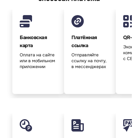
Банковская
Платёжная
QR-ко
карта
ссылка
Эконом
комисс
Оплата на сайте
Отправляйте
с СБП
или в мобильном
ссылку на почту,
приложении
в мессенджерах