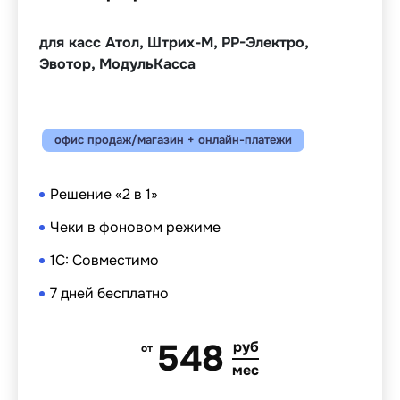
для касс Атол, Штрих-М, РР-Электро,
Эвотор, МодульКасса
офис продаж/магазин + онлайн-платежи
Решение «2 в 1»
Чеки в фоновом режиме
1С: Совместимо
7 дней бесплатно
548
руб
от
мес