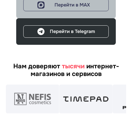
покупателям.
Перейти в MAX
Стоимость лицензии на курьера от
120
руб/мес
Перейти в Telegram
для клиентов КОМТЕТ Кассы
Нам доверяют
тысячи
интернет-
магазинов и сервисов