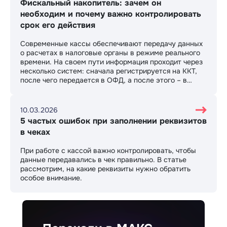
Фискальный накопитель: зачем он
необходим и почему важно контролировать
срок его действия
Современные кассы обеспечивают передачу данных
о расчетах в налоговые органы в режиме реального
времени. На своем пути информация проходит через
несколько систем: сначала регистрируется на ККТ,
после чего передается в ОФД, а после этого – в
ФНС. На каждом этапе крайне важно обеспечить
защиту данных от изменения и
несанкционированного доступа.
10.03.2026
5 частых ошибок при заполнении реквизитов
в чеках
При работе с кассой важно контролировать, чтобы
данные передавались в чек правильно. В статье
рассмотрим, на какие реквизиты нужно обратить
особое внимание.