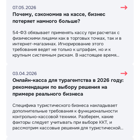
познакомим вас с одним их наших клиентов –
уникальным Кинокомплексом «Современник».
07.05.2026
Почему, сэкономив на кассе, бизнес
потеряет намного больше?
54-ФЗ обязывает применять кассу при расчетах с
физическими лицами как в торговых точках, так и в
интернет-магазинах. Игнорирование этого
требования ведет не только к штрафам, но и к
крупным системным рискам. В настоящее время
Госдумой рассматривается несколько
законопроектов, которые значительно ужесточат
ответственность за отсутствие ККТ. Разберем их
03.04.2026
подробнее.
Онлайн-касса для турагентства в 2026 году:
рекомендации по выбору решения на
примере реального бизнеса
Специфика туристического бизнеса накладывает
дополнительные требования к функциональности
контрольно-кассовой техники. Разберем, какие
факторы следует учитывать при выборе ККТ, и
рассмотрим кассовые решения для туристической
отрасли на примере реального кейса.