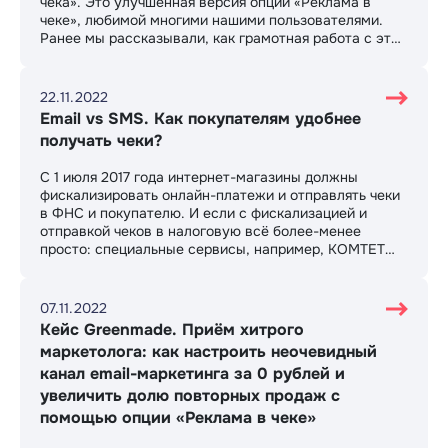
чека». Это улучшенная версия опции «Реклама в
чеке», любимой многими нашими пользователями.
Ранее мы рассказывали, как грамотная работа с этой
функцией помогла нашему партнёру дополнительно
заработать несколько сотен тысяч рублей.
22.11.2022
Email vs SMS. Как покупателям удобнее
получать чеки?
С 1 июля 2017 года интернет-магазины должны
фискализировать онлайн-платежи и отправлять чеки
в ФНС и покупателю. И если с фискализацией и
отправкой чеков в налоговую всё более-менее
просто: специальные сервисы, например, КОМТЕТ
Касса, сделают это за вас, то выбор способа
отправки чека покупателю лежит на
предпринимателе. Существует несколько вариантов,
07.11.2022
как отправить чек.
Кейс Greenmade. Приём хитрого
маркетолога: как настроить неочевидный
канал email-маркетинга за 0 рублей и
увеличить долю повторных продаж с
помощью опции «Реклама в чеке»