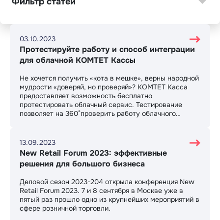
Фильтр статей
03.10.2023
Протестируйте работу и способ интеграции
для облачной КОМТЕТ Кассы
Не хочется получить «кота в мешке», верны народной
мудрости «доверяй, но проверяй»? КОМТЕТ Касса
предоставляет возможность бесплатно
протестировать облачный сервис. Тестирование
позволяет на 360°проверить работу облачного
сервиса, смоделировать в виртуальной среде
варианты использования ПО, скорость регистрации
чеков и получение колбэков.
13.09.2023
New Retail Forum 2023: эффективные
решения для большого бизнеса
Деловой сезон 2023-204 открыла конференция New
Retail Forum 2023. 7 и 8 сентября в Москве уже в
пятый раз прошло одно из крупнейших мероприятий в
сфере розничной торговли.