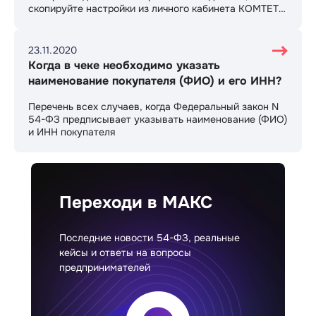
скопируйте настройки из личного кабинета КОМТЕТ
Кассы и внесите их в ваш аккаунт в СберБанке. И
всё! Онлайн-касса готова автоматически
формировать чеки от интернет-магазина и курьеров,
23.11.2020
а также отправлять их покупателям на email или
Когда в чеке необходимо указать
мобильный телефон.
наименование покупателя (ФИО) и его ИНН?
Перечень всех случаев, когда Федеральный закон N
54-ФЗ предписывает указывать наименование (ФИО)
и ИНН покупателя
Переходи в МАКС
Последние новости 54-ФЗ, реальные
кейсы и ответы на вопросы
предпринимателей