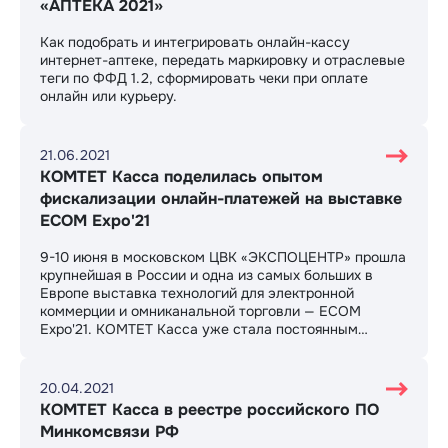
«АПТЕКА 2021»
Как подобрать и интегрировать онлайн-кассу
интернет-аптеке, передать маркировку и отраслевые
теги по ФФД 1.2, сформировать чеки при оплате
онлайн или курьеру.
21.06.2021
КОМТЕТ Касса поделилась опытом
фискализации онлайн-платежей на выставке
ECOM Expo'21
​9-10 июня в московском ЦВК «ЭКСПОЦЕНТР» прошла
крупнейшая в России и одна из самых больших в
Европе выставка технологий для электронной
коммерции и омниканальной торговли — ECOM
Expo'21. КОМТЕТ Касса уже стала постоянным
экспонентом ECOM Expo со своим решением по
фискализации платежей для онлайн-торговли и
компаний с курьерами.
20.04.2021
КОМТЕТ Касса в реестре российского ПО
Минкомсвязи РФ