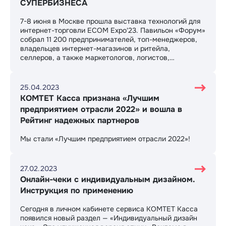
СУПЕРБИЗНЕСА
​7-8 июня в Москве прошла выставка технологий для
интернет-торговли ECOM Expo'23. Павильон «Форум»
собрал 11 200 предпринимателей, топ-менеджеров,
владельцев интернет-магазинов и ритейла,
селлеров, а также маркетологов, логистов,
разработчиков и других специалистов. По данным
организаторов, в этом году ECOM Expo побила
рекорды сразу по нескольким показателям. Так, за
25.04.2023
два дня было представлено 274 экспонента,
КОМТЕТ Касса признана «Лучшим
половина из которых выставлялись со стендами
предприятием отрасли 2022» и вошла в
впервые. Кроме того, участниками стали десятки
Рейтинг надежных партнеров
компаний из Китая, Турции и других стран.
Мы стали «Лучшим предприятием отрасли 2022»!
27.02.2023
Онлайн-чеки с индивидуальным дизайном.
Инструкция по применению
Сегодня в личном кабинете сервиса КОМТЕТ Касса
появился новый раздел — «Индивидуальный дизайн