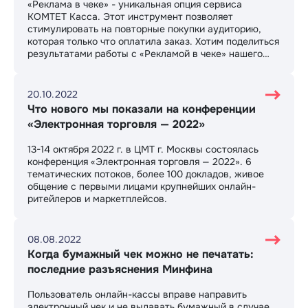
«Реклама в чеке» - уникальная опция сервиса
КОМТЕТ Касса. Этот инструмент позволяет
стимулировать на повторные покупки аудиторию,
которая только что оплатила заказ. Хотим поделиться
результатами работы с «Рекламой в чеке» нашего
клиента интернет-магазина натуральной косметики
Greenmade. Данный кейс был представлен на
конференции «Электронная торговля - 2022»
20.10.2022
маркетологом Greenmade Татьяной Кочетковой:
Что нового мы показали на конференции
«Приём хитрого маркетолога: как мы настроили
«Электронная торговля — 2022»
неочевидный канал email-маркетинга за 0 рублей и
увеличили долю повторных продаж».
13-14 октября 2022 г. в ЦМТ г. Москвы состоялась
конференция «Электронная торговля — 2022». 6
тематических потоков, более 100 докладов, живое
общение с первыми лицами крупнейших онлайн-
ритейлеров и маркетплейсов.
08.08.2022
Когда бумажный чек можно не печатать:
последние разъяснения Минфина
Пользователь онлайн-кассы вправе направить
электронный чек и не выдавать бумажный в случае,