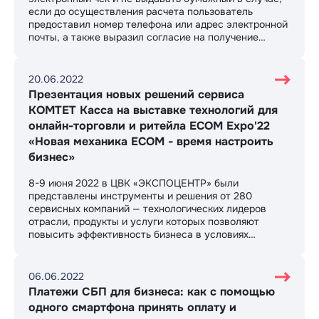
если до осуществления расчета пользователь
предоставил номер телефона или адрес электронной
почты, а также выразил согласие на получение
электронных чеков
20.06.2022
Презентация новых решений сервиса
КОМТЕТ Касса на выставке технологий для
онлайн-торговли и ритейла ECOM Expo'22
«Новая механика ECOM - время настроить
бизнес»
8-9 июня 2022 в ЦВК «ЭКСПОЦЕНТР» были
представлены инструменты и решения от 280
сервисных компаний — технологических лидеров
отрасли, продукты и услуги которых позволяют
повысить эффективность бизнеса в условиях
перемен. Как преобразовать коды идентификации в
формат base64 при продаже маркированного товара
через интернет и при этом не переплатить за софт,
06.06.2022
продемонстрировали специалисты сервиса КОМТЕТ
Платежи СБП для бизнеса: как с помощью
Касса
одного смартфона принять оплату и