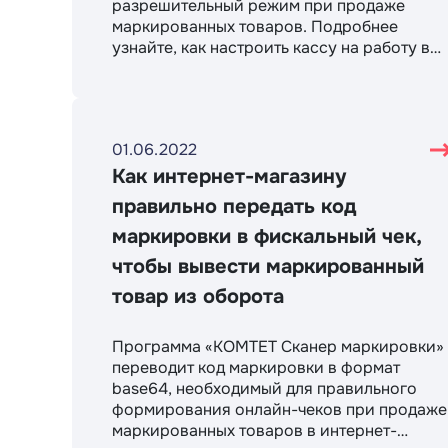
разрешительный режим при продаже
маркированных товаров. Подробнее
узнайте, как настроить кассу на работу в
разрешительном режиме, какие ошибки и
предупреждения могут возникать, где
получить токен для работы с контрольно-
кассовой техникой и получите ответы на
01.06.2022
другие вопросы о новом режиме.
Как интернет-магазину
правильно передать код
маркировки в фискальный чек,
чтобы вывести маркированный
товар из оборота
Программа «КОМТЕТ Сканер маркировки»
переводит код маркировки в формат
base64, необходимый для правильного
формирования онлайн-чеков при продаже
маркированных товаров в интернет-