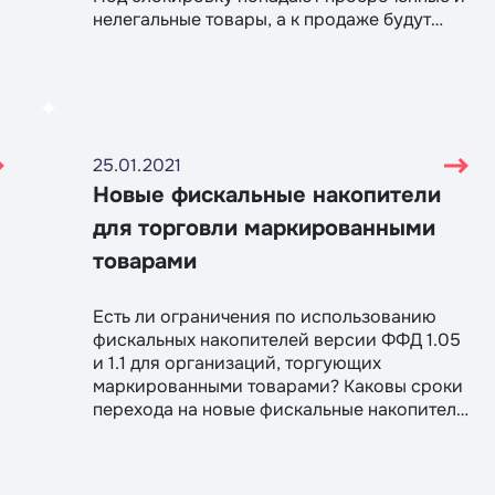
нелегальные товары, а к продаже будут
разрешены только проверенные товары с
правильными кодами маркировки.
25.01.2021
Новые фискальные накопители
для торговли маркированными
товарами
Есть ли ограничения по использованию
фискальных накопителей версии ФФД 1.05
и 1.1 для организаций, торгующих
маркированными товарами? Каковы сроки
перехода на новые фискальные накопители
ФН–М? Какая предусмотрена
ответственность за торговлю
маркированными товарами с