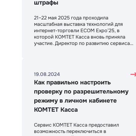
штрафы
21–22 мая 2025 года проходила
масштабная выставка технологий для
интернет-торговли ECOM Expo’25, в
которой КОМТЕТ Касса вновь приняла
участие. Директор по развитию сервиса
КОМТЕТ Касса Марина Штанчикова
выступила с докладом на тему «Как в гонке
за большими продажами и высокой
конверсией не нарваться на штрафы», в
19.08.2024
котором были рассмотрены все основные
платежные методы, а также выявлены узки
Как правильно настроить
моменты, где можно допустить ошибку при
проверку по разрешительному
формировании чека и получить штраф по
режиму в личном кабинете
54-ФЗ. Наша команда подготовила статью,
в которой выделены основные тезисы и
КОМТЕТ Касса
выводы выступления.
Сервис КОМТЕТ Касса предоставил
возможность переключиться в