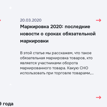
несоответствующим нормам закона
фискальным накопителем?
20.03.2020
Маркировка 2020: последние
новости о сроках обязательной
маркировки
В этой статье мы расскажем, что такое
обязательная маркировка товаров, кто
является участниками оборота
маркированного товара. Какую СНО
использовать при торговле товарами,
подлежащих маркировке? Расскажем о
штрафах за реализацию товаров,
подлежащих маркировке. А также
последние новости и актуальная
информация по срокам ввода маркировки
для разных товарных групп.
9 года