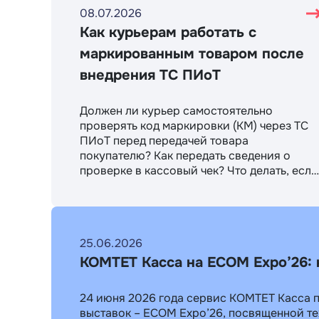
08.07.2026
Как курьерам работать с
маркированным товаром после
внедрения ТС ПИоТ
Должен ли курьер самостоятельно
проверять код маркировки (КМ) через ТС
ПИоТ перед передачей товара
покупателю? Как передать сведения о
проверке в кассовый чек? Что делать, если
клиент отказался от части заказа?
Разберем рекомендуемый сценарий
работы и возможные варианты
организации бизнес-процессов.
25.06.2026
КОМТЕТ Касса на ECOM Expo’26: 
24 июня 2026 года сервис КОМТЕТ Касса п
выставок – ECOM Expo’26, посвященной те