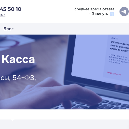
45 50 10
среднее время ответа
- 3 минуты
нок
Блог
 Касса
сы, 54-ФЗ,