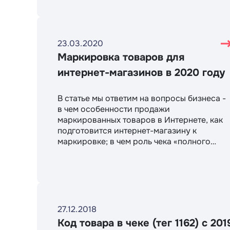
магазине
23.03.2020
Маркировка товаров для
интернет-магазинов в 2020 году
В статье мы ответим на вопросы бизнеса -
в чем особенности продажи
маркированных товаров в Интернете, как
подготовится интернет-магазину к
маркировке; в чем роль чека «полного
расчета» в выбытии маркировки. Также
рассмотрим варианты передачи кода
маркировки при интеграции с онлайн-
кассой через плагин CMS, платежную
систему, по API и через личный кабинет
сервиса КОМТЕТ Касса.
27.12.2018
Код товара в чеке (тег 1162) с 201